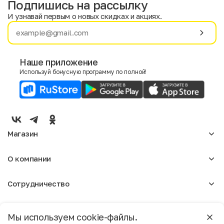
Подпишись на рассылку
И узнавай первым о новых скидках и акциях.
Имя
Фамилия
Наше приложение
Используй бонусную программу по полной!
E-mail
Пол
Мужской
Женский
Магазин
Согласие на получение чеков по электронной почте
Женское
О компании
Мужское
Аксессуары
О нас
Детское
Сотрудничество
Отзывы
Блог
Оптовикам
Вакансии
Помощь
Москва
Арендодателям
Магазины
Мы используем cookie-файлы.
Реклама