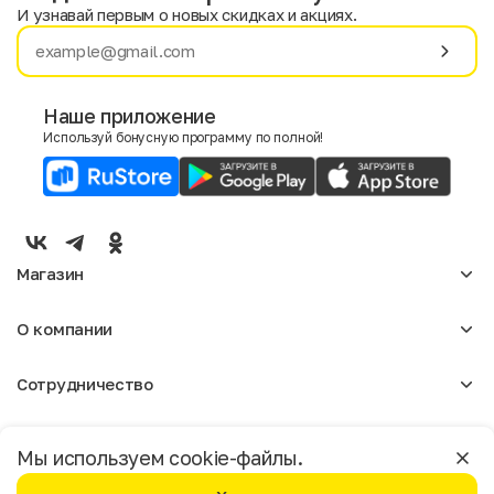
И узнавай первым о новых скидках и акциях.
Имя
Фамилия
Наше приложение
Используй бонусную программу по полной!
E-mail
Пол
Мужской
Женский
Магазин
Согласие на получение чеков по электронной почте
Женское
О компании
Мужское
Аксессуары
О нас
Детское
Сотрудничество
Отзывы
Блог
Оптовикам
Вакансии
Помощь
Москва
Арендодателям
Магазины
Мы используем cookie-файлы.
Реклама
Доставка и оплата
Бонусная программа