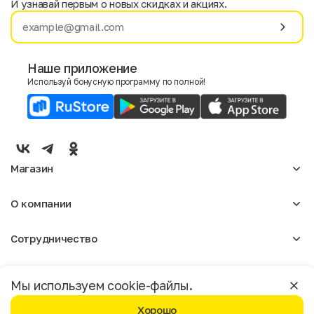
И узнавай первым о новых скидках и акциях.
Имя
Фамилия
Наше приложение
Используй бонусную программу по полной!
E-mail
Пол
Мужской
Женский
Магазин
Согласие на получение чеков по электронной почте
Женское
О компании
Мужское
Аксессуары
О нас
Детское
Сотрудничество
Отзывы
Блог
Оптовикам
Вакансии
Помощь
Москва
Арендодателям
Магазины
Мы используем cookie-файлы.
Реклама
Доставка и оплата
Бонусная программа
Хорошо
Условия возврата
Условия пользования
Политика конфиденциальности