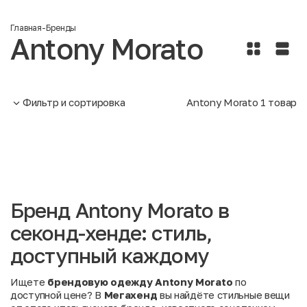
Главная
-
Бренды
Antony Morato
Фильтр и сортировка
Antony Morato
1
товар
Бренд Antony Morato в
секонд-хенде: стиль,
доступный каждому
Ищете
брендовую одежду Antony Morato
по
доступной цене? В
Мегахенд
вы найдёте стильные вещи