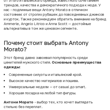
от этого итальянского бренда, известного сочетанием
трендов, качества и демократичного подхода к моде. У
нас - подлинные вещи Antony Morato в отличном
состоянии: от строгих рубашек до повседневных джинсов
и курток. Также рекомендуем обратить внимание на
бренд
Ammerle
,
Angelo Litrico
и
Anna Scott
— достойные
альтернативы в том же ценовом сегменте.
Почему стоит выбрать Antony
Morato?
Этот бренд давно завоевал популярность среди
ценителей мужского стиля.
Основные преимущества
одежды:
Современные силуэты и итальянский крой.
Высокое качество материалов и пошива.
Универсальные модели — от casual до smart.
Хорошая посадка на любой тип фигуры.
Антони Морато
- выбор тех, кто хочет выглядеть
стильно без переплат.