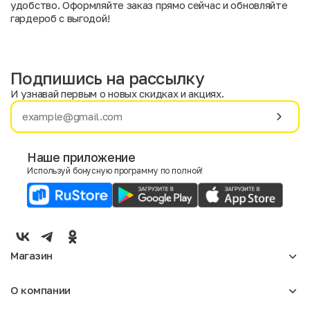
удобство. Оформляйте заказ прямо сейчас и обновляйте
гардероб с выгодой!
Подпишись на рассылку
И узнавай первым о новых скидках и акциях.
Имя
Фамилия
Наше приложение
Используй бонусную программу по полной!
E-mail
Пол
Мужской
Женский
Магазин
Согласие на получение чеков по электронной почте
Женское
О компании
Мужское
Аксессуары